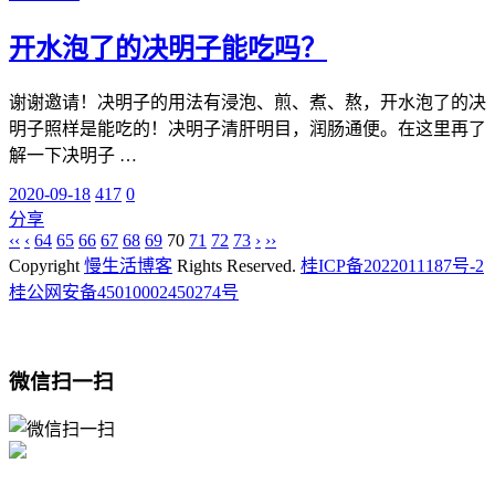
开水泡了的决明子能吃吗？
谢谢邀请！决明子的用法有浸泡、煎、煮、熬，开水泡了的决
明子照样是能吃的！决明子清肝明目，润肠通便。在这里再了
解一下决明子 …
2020-09-18
417
0
分享
‹‹
‹
64
65
66
67
68
69
70
71
72
73
›
››
Copyright
慢生活博客
Rights Reserved.
桂ICP备2022011187号-2
桂公网安备45010002450274号
微信扫一扫