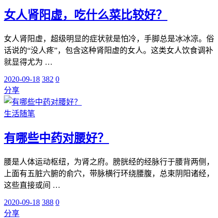
女人肾阳虚，吃什么菜比较好？
女人肾阳虚，超级明显的症状就是怕冷，手脚总是冰冰凉。俗
话说的“没人疼”，包含这种肾阳虚的女人。这类女人饮食调补
就显得尤为 …
2020-09-18
382
0
分享
生活随笔
有哪些中药对腰好？
腰是人体运动枢纽，为肾之府。膀胱经的经脉行于腰背两侧，
上面有五脏六腑的俞穴，带脉横行环绕腰腹，总束阴阳诸经，
这些直接或间 …
2020-09-18
388
0
分享