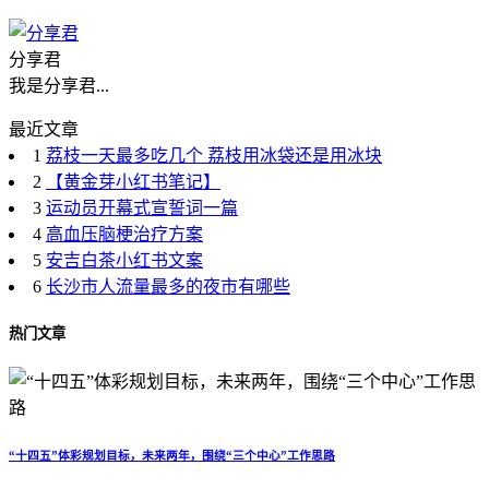
分享君
我是分享君...
最近文章
1
荔枝一天最多吃几个 荔枝用冰袋还是用冰块
2
【黄金芽小红书笔记】
3
运动员开幕式宣誓词一篇
4
高血压脑梗治疗方案
5
安吉白茶小红书文案
6
长沙市人流量最多的夜市有哪些
热门文章
“十四五”体彩规划目标，未来两年，围绕“三个中心”工作思路