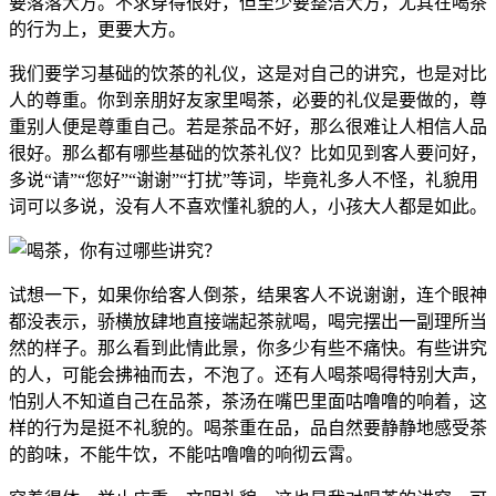
要落落大方。不求穿得很好，但至少要整洁大方，尤其在喝茶
的行为上，更要大方。
我们要学习基础的饮茶的礼仪，这是对自己的讲究，也是对比
人的尊重。你到亲朋好友家里喝茶，必要的礼仪是要做的，尊
重别人便是尊重自己。若是茶品不好，那么很难让人相信人品
很好。那么都有哪些基础的饮茶礼仪？比如见到客人要问好，
多说“请”“您好”“谢谢”“打扰”等词，毕竟礼多人不怪，礼貌用
词可以多说，没有人不喜欢懂礼貌的人，小孩大人都是如此。
试想一下，如果你给客人倒茶，结果客人不说谢谢，连个眼神
都没表示，骄横放肆地直接端起茶就喝，喝完摆出一副理所当
然的样子。那么看到此情此景，你多少有些不痛快。有些讲究
的人，可能会拂袖而去，不泡了。还有人喝茶喝得特别大声，
怕别人不知道自己在品茶，茶汤在嘴巴里面咕噜噜的响着，这
样的行为是挺不礼貌的。喝茶重在品，品自然要静静地感受茶
的韵味，不能牛饮，不能咕噜噜的响彻云霄。