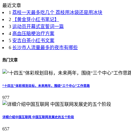
最近文章
1
荔枝一天最多吃几个 荔枝用冰袋还是用冰块
2
【黄金芽小红书笔记】
3
运动员开幕式宣誓词一篇
4
高血压脑梗治疗方案
5
安吉白茶小红书文案
6
长沙市人流量最多的夜市有哪些
热门文章
“十四五”体彩规划目标，未来两年，围绕“三个中心”工作思路
977
详细介绍中国互联网 中国互联网发展史的五个阶段
657